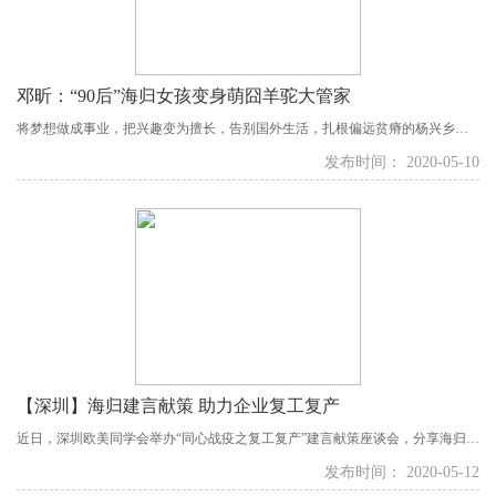
邓昕：“90后”海归女孩变身萌囧羊驼大管家
将梦想做成事业，把兴趣变为擅长，告别国外生活，扎根偏远贫瘠的杨兴乡，
这位深山放歌的“90后”牧场姑娘邓昕，演绎着与众不同的人生。 七峰山羊驼养
发布时间： 2020-05-10
殖基地在太原市阳曲县杨兴乡落成后，从国外引进的第一批100只羊驼在这里安
了家。正是这个羊驼养殖基地把邓昕与封闭的大山连在一起，...
【深圳】海归建言献策 助力企业复工复产
近日，深圳欧美同学会举办“同心战疫之复工复产”建言献策座谈会，分享海归企
业抗疫经验，共同探讨交流疫情影响下企业经营、政策落实难点等问题，为海
发布时间： 2020-05-12
归企业复工复产助力。深圳市委统战部副部长、市侨办副主任、市侨联副主席