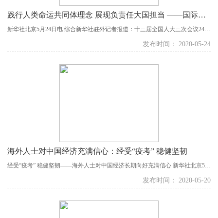
践行人类命运共同体理念 展现负责任大国担当 ——国际社会点赞中国外交政策和理念
新华社北京5月24日电 综合新华社驻外记者报道：十三届全国人大三次会议24日
举行记者会，国务委员兼外交部长王毅就中国外交政策和对外关系相关问题回
发布时间： 2020-05-24
答中外记者提问。海外人士认为，中国坚定维护多边主义，推动完善全球治
理，为维护世界和平稳定作出重要贡献。面对新冠疫情，中国践行人类命运共
同体理念，为他国提供援助、推动开展国际抗疫...
海外人士对中国经济充满信心：经受“疫考” 稳健坚韧
经受“疫考” 稳健坚韧——海外人士对中国经济长期向好充满信心 新华社北京5月
20日电 综合新华社驻外记者报道：2020年新冠疫情暴发，对世界经济造成显著
发布时间： 2020-05-20
冲击。在这场疫情“大考”面前，中国经济表现出较强韧性，...