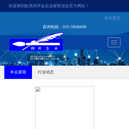
欢迎来到欧美同学会企业家联谊会官方网站！
设为首页
咨询热线：010-59046098
切
换
本会要闻
行业动态
导
航