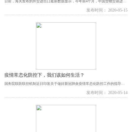
日前，海关发布的外贸进出口最新数据显示，今年前4个月，中国货物贸易进出
口总值9.07万亿元人民币，比去年同期下降4.9%，降幅比一季度收窄1.5个百分
发布时间： 2020-05-15
点。更引人关注的是4月份数据，当月外贸进出口...
疫情常态化防控下，我们该如何生活？
国务院联防联控机制近日印发关于做好新冠肺炎疫情常态化防控工作的指导意
见，要求在落实防控措施前提下，分类有序开放公共场所。当防疫成为常态，
发布时间： 2020-05-14
该如何适应“新生活”？疾控专家认为，要在做好个人防护的前提下，按照各地不
同风险等级要求，逐步恢复生活秩序。 ...