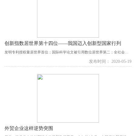
创新指数居世界第十四位——我国迈入创新型国家行列
发明专利授权量居世界首位；国际科学论文被引用数位居世界第二；全社会研
发支出达2.17万亿元，占GDP比重大体上与欧盟平均水平相当；科技进步贡献率
发布时间： 2020-05-19
达到59.5%，有望在今年实现60%的目标……过去一年，我国加快建设创新型国
家，取得了新进展。我国创新指数位居世界第十四位，进入了创新型国家行列
——...
外贸企业这样逆势突围