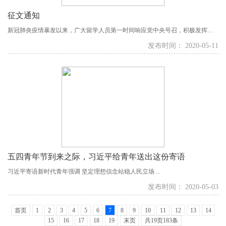
征文通知
新冠肺炎疫情暴发以来，广大留学人员第一时间响应党中央号召，积极发挥优
势作用，投身疫情防控工作，形成了抗击疫情的群体合力。 为讲好留学人员
发布时间： 2020-05-11
抗“疫”故事，展现新时代留学人员作为，欧美同学会发起了“留学报国 战‘疫’有
我”主题征文活动，得到了各级各类组织和留学人员的积极响应。现在征文截止
日期临近，为进一步扩大覆盖面，提升征文...
五四青年节到来之际，习近平给青年送出这份寄语
习近平寄语新时代青年强调 坚定理想信念站稳人民立场 ...
发布时间： 2020-05-03
首页
1
2
3
4
5
6
7
8
9
10
11
12
13
14
15
16
17
18
19
末页
共19页183条