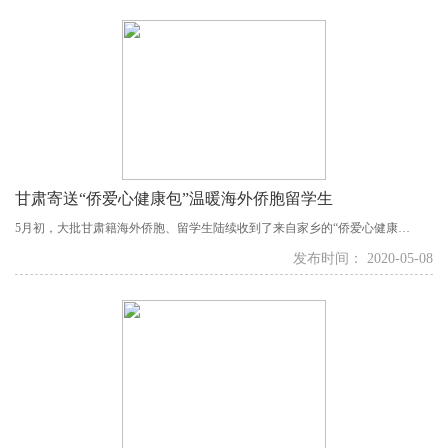
刘昕出席了活动。...
甘肃寄送“侨爱心健康包”温暖海外侨胞留学生
5月初，大批甘肃籍海外侨胞、留学生陆续收到了来自家乡的“侨爱心健康
包”。“身处异国他乡能收到了家乡寄来的‘爱心包’，既感动又温暖。”就读于日
发布时间： 2020-05-08
本东京工业大学的景悦航说。...