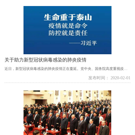
个春节，医护人员不顾个人安危直面病毒，奋战在防控疫情救死扶伤的第一
线，成了人们心中的最美“逆行者”；各行各业都有...
关于助力新型冠状病毒感染的肺炎疫情
近日，新型冠状病毒感染的肺炎疫情正在蔓延。党中央、国务院高度重视疫情
防控工作，习近平总书记作出重要指示批示，要求把人民群众生命安全和身体
发布时间： 2020-02-01
健康放在第一位，坚决打赢疫情防控阻击战。当前，疫情防控形势仍严峻复
杂，疫情的发展和民众的安危时刻牵动着包括海内外留学人员在内的广大中华
儿女的心！为更好地助力疫情防控工作...