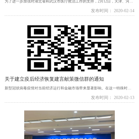
为了进一步加强对湖北省和武汉市医疗救治工作的支持，2月12日，天津、河
北、山西等17个省（市）、自治区共计2897人（其中医生1003名、护理1681
发布时间： 2020-02-14
名、其他管理等专家213名）赴恩施、神农架林区等16个武汉外市州开展对口支
援工作。...
关于建立疫后经济恢复建言献策微信群的通知
新型冠状病毒疫情对当前经济运行和金融市场带来显著影响。在这一特殊时
期，欧美同学会企业家联谊会会长徐昌东先生号召广大会员积极建言献策...
发布时间： 2020-02-13