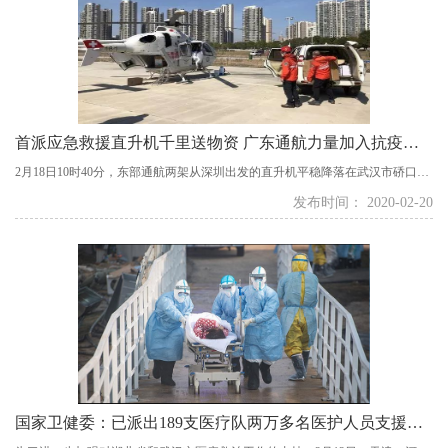
首派应急救援直升机千里送物资 广东通航力量加入抗疫队伍
2月18日10时40分，东部通航两架从深圳出发的直升机平稳降落在武汉市硚口区
汉江湾无人机基地，及时为武汉市中心医院及深圳援鄂医疗队送去一批应急防
发布时间： 2020-02-20
疫物资。此次东部通航直升机飞越1060公里进行"点对点"精准运输，突破了陆路
交通限制，大大提升了防疫物资运输的速度与效率...
国家卫健委：已派出189支医疗队两万多名医护人员支援湖北