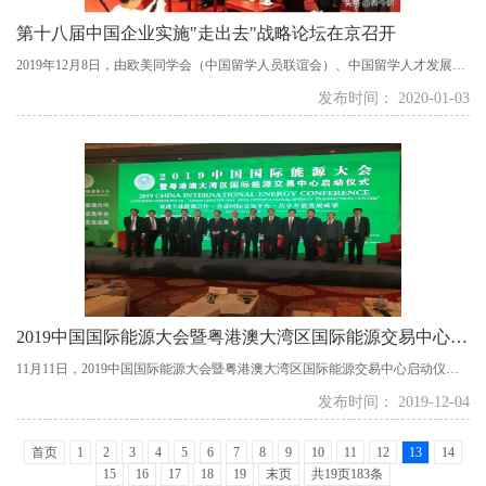
第十八届中国企业实施"走出去"战略论坛在京召开
2019年12月8日，由欧美同学会（中国留学人员联谊会）、中国留学人才发展基
金会共同主办，欧美同学会企业家联谊会发起组织的第十八届中国企业实施"走
发布时间： 2020-01-03
出去"战略论坛在北京人民大会堂召开。本届论坛以"深化'一带一路'国际合作，
推进贸易自由化和经济全球化"为主题，第十一届全国政协副主席、欧美同学会
企业家联谊会总顾问白立忱，第...
2019中国国际能源大会暨粤港澳大湾区国际能源交易中心启动仪式于北京举办
11月11日，2019中国国际能源大会暨粤港澳大湾区国际能源交易中心启动仪式
于北京举办。此次大会由国家发展和改革委员会指导，中国石油流通协会、中
发布时间： 2019-12-04
国产业海外发展协会、欧美同学会企业家联谊会共同主办。国际能源论坛、香
港特别行政区政府投资推广署、国家发展和改革委员会国际合作中心、美国国
首页
1
2
3
4
5
6
7
8
9
10
11
12
13
14
家可持续发展中心、山东炼化能源集...
15
16
17
18
19
末页
共19页183条