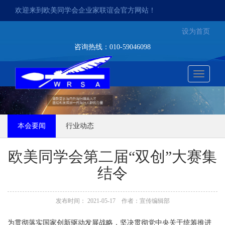
欢迎来到欧美同学会企业家联谊会官方网站！
设为首页
咨询热线：010-59046098
切
换
本会要闻
行业动态
导
航
欧美同学会第二届“双创”大赛集
结令
发布时间： 2021-05-17 作者：宣传编辑部
为贯彻落实国家创新驱动发展战略，坚决贯彻党中央关于统筹推进