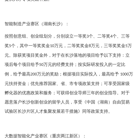
智能制造产业赛区（湖南长沙）：
按照创意组、创业组划分，分别设立一等奖
个、二等奖
个、三等
3
4
奖
个，其中一等奖奖金
万元，二等奖奖金
万元，三等奖奖金
万
5
10
8
5
元。除获奖项目奖金外，对于在长沙落地的项目给予以下支持：立
项后每个项目给予
万元的经费支持；按实际研发投入的一定比
50
例，给予最高
万元的奖励；根据项目实际投入，最高给予
万
200
1000
元扶持资金；优先推荐国家、省、市专项政策支持；可享受国家级
孵化器的优惠政策和服务；可获得创业导师三年的创业指导。对于
愿意落户长沙创新创业的留学人员，享受《中国（湖南）自由贸易
试验区长沙片区人才集聚发展若干措施》同等政策支持。
大数据智能化产业赛区（重庆两江新区）：