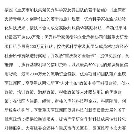
按照《重庆市加快集聚优秀科学家及其团队的若干措施》《重庆市
支持青年人才创新创业的若干措施》规定，优秀科学家在渝成功转
化科技成果，按技术合同成交实际到账额
奖励补贴，单项成果补
5%
贴最高可达
万元；优秀科学家领衔的企业承担协同创新重大研发
100
项目给予最高
万元补贴；按优秀科学家及其团队成员对地方经济
500
社会所作贡献进行奖励，并发放“重庆英才金融卡”，提供免担保、免
抵押、可执行基准利率的信用贷款，以及最高
万元的知识价值信
500
用贷款、最高
万元的流动资金贷款。优秀项目和团队落户重庆
2000
两江新区，享受重庆两江新区“人才十条”政策中关于科研政策、创业
政策、培训政策、激励政策、税收政策等人才团队引进的优惠政
策；在辖区内注册、经营，审核入库的科技型企业、科研院所、创
新服务机构等，享受重庆两江新区促进科技创新高质量发展的若干
优惠政策；提供投融资服务，提供产学研合作和科技成果转移转化
对接服务。大赛组委会还将向重庆市有关区县、园区推荐本次大赛