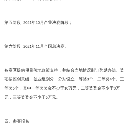
第五阶段
年
月产业决赛阶段；
2021
10
第六阶段
年
月全国总决赛。
2021
11
各赛区提供项目落地政策支持，并结合当地情况制订奖励办法。奖
项按照创意组、创业组划分，分别设立一等奖
个、二等奖
个、三
3
4
等奖
个，其中一等奖奖金不少于
万元，二等奖奖金不少于
万
5
10
8
元，三等奖奖金不少于
万元。
5
四、参赛报名