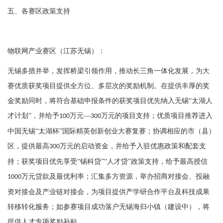
五、各赛区政策支持
物联网产业赛区（江苏无锡）：
无锡多措并举，发挥桥梁引领作用，推动长三角一体化发展，为大
赛优质获奖项目提供全方位、多层次的奖励机制。在提供丰厚的奖
金奖励同时，将符合基础申报条件的获奖项目优先纳入无锡
“太湖人
才计划”，并给予
万元—
万元的项目支持；优质项目推荐进入
100
300
中国无锡“太湖杯”国际精英创新创业大赛复赛；协调相应的市（县）
区，提供最高
万元的启动资金，并给予入驻优惠政策和配套支
300
持；获奖项目优先享受“锡科贷”“人才贷”政策支持，给予最高授信
万元贷款及最优利率；汇集多方资源，举办招商对接会、投融
1000
资对接会及产业链对接会，为项目提供产学研合作平台及科技成果
转移转化服务；如参赛项目成功落户无锡海归小镇（建设中），将
提供人才专项奖励补贴。